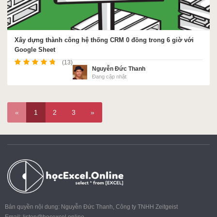
Xây dựng thành công hệ thống CRM 0 đồng trong 6 giờ với
Google Sheet
(13)
Nguyễn Đức Thanh
Đang cập nhật
«
1
2
3
»
Bản quyền nội dung: Nguyễn Đức Thanh, Công ty TNHH Zeitgeist
Email:
listen@hocexcel.online