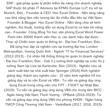
ERP - giải pháp quản lý phần mềm đa năng cho doanh nghiệp
ACCA
SAP thuộc bộ phận IT Advisory tại KPMG Europe LLP, trụ sở tại
Munich, Đức.- Founder & CEO: Học Excel Online - Nền tảng nâng
cao khả năng làm việc tương tác đa chiều đầu tiên tại Việt Nam-
Founder & Blogger: Học Excel Online - Nền tảng chia sẻ kinh
nghiệm, thủ thuật, hướng dẫn sử dụng Excel từ cơ bản tới nâng
Google Sheet
cao.- Founder: Cộng đồng Tin học văn phòng Excel Word Power
Point trên 30000 thành viên.Học vị, các danh hiệu đạt được:-
Thạc sỹ Chiến lược quản trị thông tin - Đại học Frankfurt, Đức.-
Đã từng học tập và nghiên cứu tại trường đại học London
Word
Metropolitan, Vương Quốc Anh - Ngành "IT for Financial Services"
(2012-2013).- Cử nhân Hệ thống thông tin quản trị doanh nghiệp
- Đại học Frankfurt, Đức.- Giải 3 ý tưởng khởi nghiệp tại cuộc thi ý
tưởng Start Up Live tại Karlsruhe, Đức (2013).- Nghiên cứu và
sách xuất bản tại nhà xuất bản Springer (2016).Kinh nghiệm
MOS
giảng dạy, thành tựu nghiên cứu:- 10 năm kinh nghiệm hỗ trợ,
giảng dạy và tư vấn Excel và VBA.- Tư vấn và giảng dạy ứng
dụng Excel trong công việc cho FPT - FSOFT tại Nhật Bản
(2019)- Tư vấn và giảng dạy ứng dụng VBA cho trung tâm BICC -
Power BI
Ngân hàng Việt Nam Thịnh Vượng - VPBank (2016-2019)- Tư
vấn và giảng dạy ứng dụng VBA cho phòng KHDN - Ngân hàng
TMCP Công Thương Việt Nam - VietinBank (2017, 2018, 2019)-