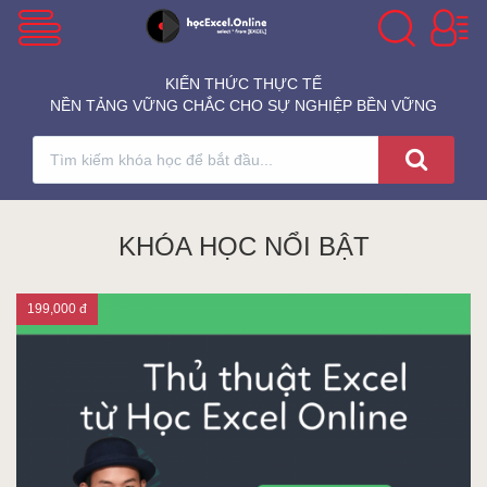
VBA Excel
KIẾN THỨC THỰC TẾ
NỀN TẢNG VỮNG CHẮC CHO SỰ NGHIỆP BỀN VỮNG
Excel Cơ Bản
Excel Nâng Cao
KHÓA HỌC NỔI BẬT
199,000 đ
Excel Kế Toán
Powerpoint