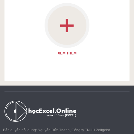
XEM THÊM
Xem thêm
(0.0)
unibee
Đang cập nhật
Bản quyền nội dung: Nguyễn Đức Thanh, Công ty TNHH Zeitgeist