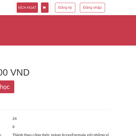
Đăng ký
Đăng nhập
KÍCH HOẠT
000 VND
 học
24
0
u
Thành thạo công thức mảng ArrayFormula với những ví