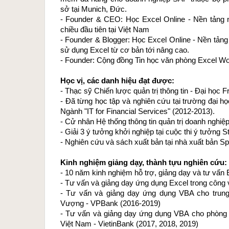
sở tại Munich, Đức.
- Founder & CEO: 
Học Excel Online
 - Nền tảng 
chiều đầu tiên tại Việt Nam
- Founder & Blogger: 
Học Excel Online
 - Nền tảng
sử dụng Excel từ cơ bản tới nâng cao.
- Founder: Cộng đồng 
Tin học văn phòng Excel Wo
Học vị, các danh hiệu đạt được:
- Thạc sỹ Chiến lược quản trị thông tin - Đại học F
- Đã từng học tập và nghiên cứu tại trường đại h
Ngành "IT for Financial Services" (2012-2013).
- Cử nhân Hệ thống thông tin quản trị doanh nghiệp
- Giải 3 ý tưởng khởi nghiệp tại cuộc thi ý tưởng S
- Nghiên cứu và sách xuất bản tại nhà xuất bản Sp
Kinh nghiệm giảng dạy, thành tựu nghiên cứu:
- 10 năm kinh nghiệm hỗ trợ, giảng dạy và tư vấn
- Tư vấn và giảng dạy ứng dụng Excel trong công
- Tư vấn và giảng dạy ứng dụng VBA cho trun
Vượng - VPBank (2016-2019)
- Tư vấn và giảng dạy ứng dụng VBA cho phò
Việt Nam - VietinBank (2017, 2018, 2019)