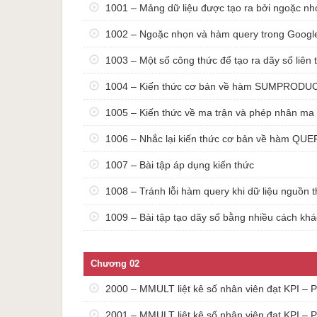
1001 – Mảng dữ liệu được tạo ra bởi ngoặc nh
2000 – MMULT liệt kê số nhân viên đạt KPI – Phần 1
2001 – MMULT liệt kê số nhân viên đạt KPI – Phần 2
1002 – Ngoặc nhọn và hàm query trong Goog
2002 – Bài tập kết hợp MMULT, ARRAYFORMULA – ai đ
Chương 03
1003 – Một số công thức để tạo ra dãy số liên ti
3000 – Bài tập, tạo bảng chấm công trong Google Sheets 
1004 – Kiến thức cơ bản về hàm SUMPRODU
3001 – Bảng chấm công trong Google Sheets – tạo list nga
3002 – Tạo dữ liệu công ngẫu nhiên
1005 – Kiến thức về ma trận và phép nhân ma t
3003 – Bảng chấm công, countifs và arrayformula
Chương 04
1006 – Nhắc lại kiến thức cơ bản về hàm QU
4000 – Bài tập kết hợp hàm Split, flatten, query, subsitut
1007 – Bài tập áp dụng kiến thức
4001 – Xử lý dữ liệu với hàm Split, flatten, query, subsitu
Chương 05
1008 – Tránh lỗi hàm query khi dữ liệu nguồn t
5000 – Tạo lịch bằng công thức duy nhất – Layout nhỏ g
5001 – Tạo lịch bằng công thức duy nhất – Layout 12 th
1009 – Bài tập tạo dãy số bằng nhiều cách kh
Chương 02
2000 – MMULT liệt kê số nhân viên đạt KPI – P
2001 – MMULT liệt kê số nhân viên đạt KPI – P