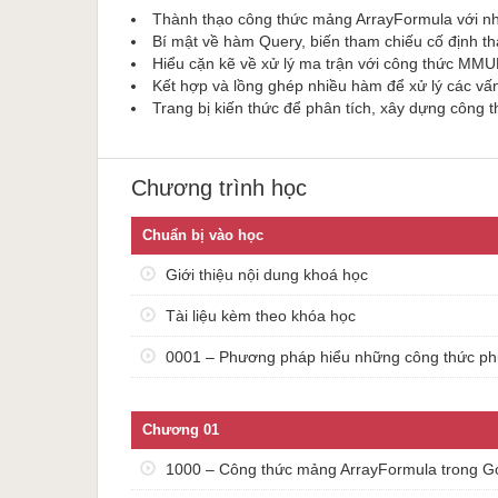
Thành thạo công thức mảng ArrayFormula với n
cụ minh họa này cũng được chia sẻ cho các bạn để sử 
Bí mật về hàm Query, biến tham chiếu cố định th
Hiểu cặn kẽ về xử lý ma trận với công thức MM
Danh sách bài học
Kết hợp và lồng ghép nhiều hàm để xử lý các vấ
Trang bị kiến thức để phân tích, xây dựng công t
Chuẩn bị vào học
Giới thiệu nội dung khoá học
Tài liệu kèm theo khóa học
Chương trình học
0001 – Phương pháp hiểu những công thức phức tạp,
Chương 01
Chuẩn bị vào học
1000 – Công thức mảng ArrayFormula trong Google She
1001 – Mảng dữ liệu được tạo ra bởi ngoặc nhọn
Giới thiệu nội dung khoá học
1002 – Ngoặc nhọn và hàm query trong Google Sheets
Tài liệu kèm theo khóa học
1003 – Một số công thức để tạo ra dãy số liên tiếp
1004 – Kiến thức cơ bản về hàm SUMPRODUCT
0001 – Phương pháp hiểu những công thức ph
1005 – Kiến thức về ma trận và phép nhân ma trận
1006 – Nhắc lại kiến thức cơ bản về hàm QUERY
1007 – Bài tập áp dụng kiến thức
Chương 01
1008 – Tránh lỗi hàm query khi dữ liệu nguồn thay đổi
1009 – Bài tập tạo dãy số bằng nhiều cách khác nhau
1000 – Công thức mảng ArrayFormula trong 
Chương 02