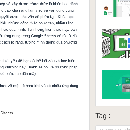
ghép và xây dựng công thức
là khóa học dành
ng cao khả năng làm việc và vận dụng cũng
 quyết được các vấn đề phức tạp. Khóa học
ể hiểu những công thức phức tạp, nhiều tầng
n thức của mình. Từ những kiến thức này, bạn
iều ứng dụng trong Google Sheets để rồi từ đó
t cách rõ ràng, tường minh thông qua phương
 thiết yếu để bạn có thể bắt đầu và học kiến
rong chương này Thanh sẽ nói về phương pháp
 có phức tạp đến mấy.
 thức về một số hàm khó và có nhiều ứng dụng
 thức cơ bản này cũng sẽ được lồng ghép với
ức các bạn học được thông qua từng ví dụ ứng
 Sheets
Tag :
 và thuyết minh theo từng bước nhỏ để bạn có
, từng kỹ thuật xử lý. Đặc biệt những phần
học google sheet onli
ược minh họa bằng hoạt hình trực quan, công