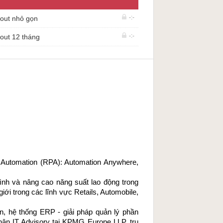
-:-
yout nhỏ gọn
-:-
yout 12 tháng
 Automation (RPA): Automation Anywhere, 
ình và nâng cao năng suất lao động trong 
ới trong các lĩnh vực Retails, Automobile, 
n, hệ thống ERP - giải pháp quản lý phần 
n IT Advisory tại KPMG Europe LLP, trụ 