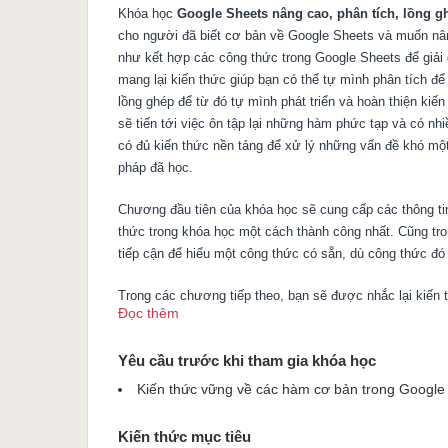
Khóa học
Google Sheets nâng cao, phân tích, lồng 
cho người đã biết cơ bản về Google Sheets và muốn nâ
như kết hợp các công thức trong Google Sheets để giải
mang lại kiến thức giúp bạn có thể tự mình phân tích đ
lồng ghép để từ đó tự mình phát triển và hoàn thiện kiế
sẽ tiến tới việc ôn tập lại những hàm phức tạp và có nh
có đủ kiến thức nền tảng để xử lý những vấn đề khó mộ
pháp đã học.
Chương đầu tiên của khóa học sẽ cung cấp các thông tin
thức trong khóa học một cách thành công nhất. Cũng t
tiếp cận để hiểu một công thức có sẵn, dù công thức đó
Trong các chương tiếp theo, bạn sẽ được nhắc lại kiến
Đọc thêm
như Query, Sumproduct, Mmult, ArrayFormula. Các kiến
các vấn đề nhỏ trong bài học để gia tăng lượng kiến th
Yêu cầu trước khi tham gia khóa học
dụng.
Kiến thức vững về các hàm cơ bản trong Google
Các công thức ví dụ trong khóa học đều được xây dựng
thể hiểu được chính xác mục đích sử dụng của từng hàm
Kiến thức mục tiêu
công thức khó hiểu như Mmult, phép nhân ma trận sẽ đ