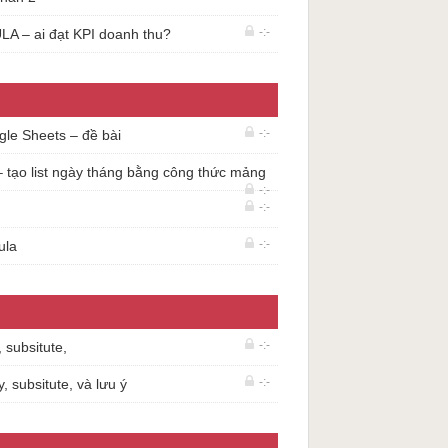
-:-
LA – ai đạt KPI doanh thu?
-:-
gle Sheets – đề bài
o list ngày tháng bằng công thức mảng
-:-
-:-
-:-
ula
-:-
y, subsitute,
-:-
y, subsitute, và lưu ý