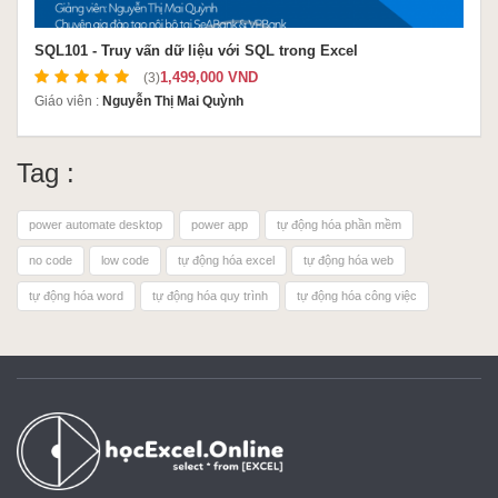
SQL101 - Truy vấn dữ liệu với SQL trong Excel
1,499,000 VND
(3)
Giáo viên :
Nguyễn Thị Mai Quỳnh
Tag :
power automate desktop
power app
tự động hóa phần mềm
no code
low code
tự động hóa excel
tự động hóa web
tự động hóa word
tự động hóa quy trình
tự động hóa công việc