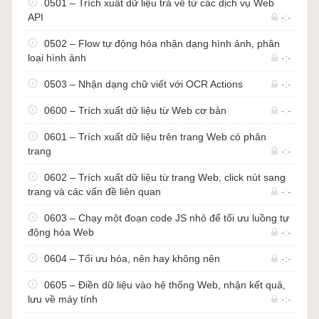
0501 – Trích xuất dữ liệu trả về từ các dịch vụ Web
dụng Power Automate Desktop, bạn sẽ mất rất ít
API
-:-
thời gian để tự động hóa được một quy trình của
0502 – Flow tự động hóa nhận dạng hình ảnh, phân
bạn, và thậm chí còn mở rộng và tối ưu được quy
loại hình ảnh
-:-
trình làm việc của bạn nhiều hơn nữa.
Tôi có thể học tự động hóa các công việc của tôi
0503 – Nhận dạng chữ viết với OCR Actions
-:-
nhanh thế nào? Trả lời: với sự ra đời của các
công cụ làm việc không-cần-biết-code, việc học
0600 – Trích xuất dữ liệu từ Web cơ bản
-:-
các công cụ này cũng trở nên rất nhanh bởi vì
0601 – Trích xuất dữ liệu trên trang Web có phân
phần mềm rất dễ sử dụng, thân thiện với người
trang
-:-
dùng, không yêu cầu kiến thức về kỹ thuật cao.
Ai là giảng viên của khóa học, kinh nghiệm trong
0602 – Trích xuất dữ liệu từ trang Web, click nút sang
ngành như thế nào? Trả lời: giảng viên của khóa
trang và các vấn đề liên quan
-:-
học là chuyên gia Nguyễn Đức Thanh, anh đã
0603 – Chạy một đoạn code JS nhỏ để tối ưu luồng tự
làm việc và có kinh nghiệm trong lĩnh vực tư vấn
động hóa Web
-:-
và triển khai tự động hóa quy trình (RPA) cho
nhiều công ty và tập đoàn tại Đức từ năm 2015
0604 – Tối ưu hóa, nên hay không nên
-:-
đến giờ. Bạn có thể đọc thêm trong phần thông tin
giảng viên bên dưới.
0605 – Điền dữ liệu vào hệ thống Web, nhận kết quả,
lưu về máy tính
-:-
Danh sách bài học