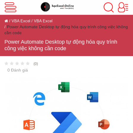
VBA Excel
VBA Excel
VBA Excel
Power Automate Desktop tự động hóa quy trình công việc không
cần code
Excel Cơ Bản
Power Automate Desktop tự động hóa quy trình
công việc không cần code
Excel Nâng Cao
(0)
0 Đánh giá
Excel Kế Toán
Powerpoint