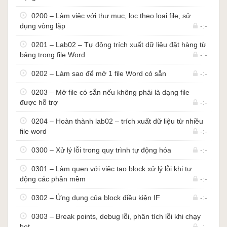
Nhập dữ liệu từ hệ thống cũ sang hệ thống mới
0200 – Làm việc với thư mục, lọc theo loại file, sử
Nhập dữ liệu từ file Excel lên hệ thống Web,
dụng vòng lặp
-:-
tương tác với dữ liệu trên hệ thống Web và trích
xuất dữ liệu từ đây về để lưu trữ rồi gửi Email
0201 – Lab02 – Tự động trích xuất dữ liệu đặt hàng từ
thông báo cho các bên liên quan
bảng trong file Word
-:-
Trích xuất dữ liệu từ hình ảnh với sự trợ giúp của
các công cụ trí tuệ nhân tạo, nhận dạng hình ảnh,
0202 – Làm sao để mở 1 file Word có sẵn
-:-
chữ viết được hỗ trợ sẵn trong Power Automate
0203 – Mở file có sẵn nếu không phải là dạng file
Desktop mà không cần viết một dòng code nào
được hỗ trợ
-:-
Lấy dữ liệu đơn giản từ Web về Excel chỉ với một
vài thao tác kéo-thả, click
0204 – Hoàn thành lab02 – trích xuất dữ liệu từ nhiều
Copy thư mục, tài liệu, sao lưu, lưu trữ dữ liệu tự
file word
-:-
động sau đó gửi báo cáo.
Tự động hóa các ứng dụng khác không nằm trong
0300 – Xử lý lỗi trong quy trình tự động hóa
-:-
bộ Office của Microsoft
0301 – Làm quen với việc tạo block xử lý lỗi khi tự
Truy cập vào cơ sở dữ liệu SQL, lấy dữ liệu, làm
động các phần mềm
-:-
báo cáo, gửi thư đến các bộ phận khác trong công
ty.
0302 – Ứng dụng của block điều kiện IF
-:-
Gửi và nhận Email qua Outlook, tự động
0303 – Break points, debug lỗi, phân tích lỗi khi chạy
download tài liệu đính kèm, xử lý công việc, sau
bot
-:-