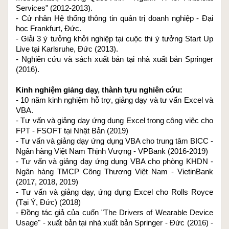
0400 – Chuẩn bị môi trường tương tác với các phần mềm cũ
Services" (2012-2013).
(Legacy app)
- Cử nhân Hệ thống thông tin quản trị doanh nghiệp - Đại 
0401 – Đọc dữ liệu từ Excel một cách hiệu quả để chuẩn bị tự
học Frankfurt, Đức.
động hóa
- Giải 3 ý tưởng khởi nghiệp tại cuộc thi ý tưởng Start Up 
0402 – Tự động nhập liệu từ Excel vào hệ thống
Live tại Karlsruhe, Đức (2013).
0403 – Trích xuất dữ liệu từ hệ thống cũ (legacy system) ra Excel
- Nghiên cứu và sách xuất bản tại nhà xuất bản Springer 
0404 – Trích xuất dữ liệu từ hệ thống cũ nâng cao
(2016).
0500 – Sử dụng Power Automate Desktop với AI để nhận dạng
Kinh nghiệm giảng dạy, thành tựu nghiên cứu:
chữ viết, nhận dạng hình ảnh
- 10 năm kinh nghiệm hỗ trợ, giảng dạy và tư vấn Excel và 
0501 – Trích xuất dữ liệu trả về từ các dịch vụ Web API
VBA.
0502 – Flow tự động hóa nhận dạng hình ảnh, phân loại hình ảnh
- Tư vấn và giảng dạy ứng dụng Excel trong công việc cho 
0503 – Nhận dạng chữ viết với OCR Actions
FPT - FSOFT tại Nhật Bản (2019)
0600 – Trích xuất dữ liệu từ Web cơ bản
- Tư vấn và giảng dạy ứng dụng VBA cho trung tâm BICC - 
0601 – Trích xuất dữ liệu trên trang Web có phân trang
Ngân hàng Việt Nam Thịnh Vượng - VPBank (2016-2019)
0602 – Trích xuất dữ liệu từ trang Web, click nút sang trang và
- Tư vấn và giảng dạy ứng dụng VBA cho phòng KHDN - 
các vấn đề liên quan
Ngân hàng TMCP Công Thương Việt Nam - VietinBank 
0603 – Chạy một đoạn code JS nhỏ để tối ưu luồng tự động hóa
(2017, 2018, 2019)
- Tư vấn và giảng dạy, ứng dụng Excel cho Rolls Royce 
Web
(Tại Ý, Đức) (2018)
0604 – Tối ưu hóa, nên hay không nên
- Đồng tác giả của cuốn "The Drivers of Wearable Device 
0605 – Điền dữ liệu vào hệ thống Web, nhận kết quả, lưu về máy
Usage" - xuất bản tại nhà xuất bản Springer - Đức (2016) - 
tính