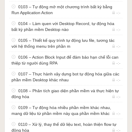
liệu
0103 – Tự động mở một chương trình bất kỳ bằng
Các phần mềm cơ sở dữ liệu
Run Application Action
-:-
Các thao tác bằng chuột và bàn phím trên giao
diện của màn hình máy tính
0104 – Làm quen với Desktop Record, tự động hóa
bất kỳ phần mềm Desktop nào
Một số thao tác nhận dạng hình ảnh, nhận
-:-
dạng chữ, số được hỗ trợ bởi các dịch vụ đến từ
0105 – Thiết kế quy trình tự động lưu file, tương tác
bên thứ 3
với hệ thống menu trên phần m
-:-
Tự động hóa việc chạy các đoạn Code được
định nghĩa sẵn bằng VBA, VBS, Python,
0106 – Action Block Input để đảm bảo hạn chế lỗi can
JavaScript, Power Shell, CMD
thiệp từ người dùng RPA
-:-
…
0107 – Thực hành xây dựng bot tự động hóa giữa các
phần mềm Desktop khác nhau
-:-
Một số quy trình được hỗ trợ tự
0108 – Phân tích giao diện phần mềm và thực hiện tự
động hóa tốt bởi Power
động hóa
-:-
Automate Desktop:
0109 – Tự động hóa nhiều phần mềm khác nhau,
mang dữ liệu từ phần mềm này qua phần mềm khác
-:-
Trích xuất dữ liệu từ hệ thống cũ không có chức
0110 – Xử lý, thay thế dữ liệu text, hoàn thiện flow tự
năng xuất dữ liệu ra file Excel
động hóa
-:-