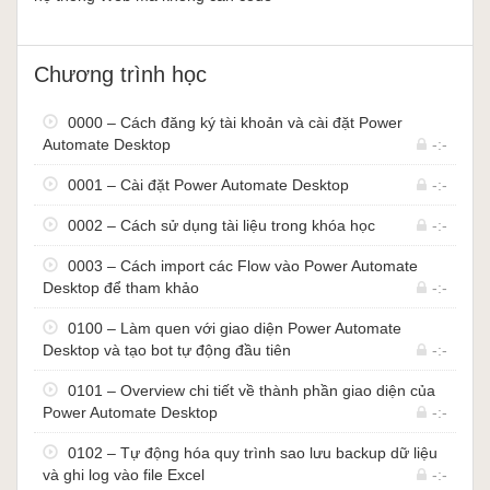
Chương trình học
0000 – Cách đăng ký tài khoản và cài đặt Power
Automate Desktop
-:-
0001 – Cài đặt Power Automate Desktop
-:-
Các loại phần mềm và hành vi tự
0002 – Cách sử dụng tài liệu trong khóa học
-:-
động được hỗ trợ tốt để tự động
0003 – Cách import các Flow vào Power Automate
Desktop để tham khảo
-:-
hóa bởi Power Automate
Desktop:
0100 – Làm quen với giao diện Power Automate
Desktop và tạo bot tự động đầu tiên
-:-
Bộ Office của Microsoft: đặc biệt là Excel,
0101 – Overview chi tiết về thành phần giao diện của
Outlook, Word, Power Point, …
Power Automate Desktop
-:-
Các trang Web
0102 – Tự động hóa quy trình sao lưu backup dữ liệu
Các phần mềm desktop: Misa SME, các phần
và ghi log vào file Excel
-:-
mềm cũ, không có chức năng import và Export dữ