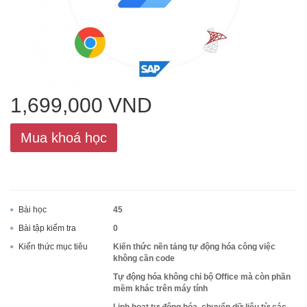
ACCA
Google Sheet
1,699,000 VND
Mua khoá học
Word
MOS
Bài học
45
Bài tập kiểm tra
0
Kiến thức mục tiêu
Kiến thức nền tảng tự động hóa công việc
không cần code
Power BI
Tự động hóa không chỉ bộ Office mà còn phần
mềm khác trên máy tính
Linh hoạt tự động hóa, chuyển dữ liệu từ các