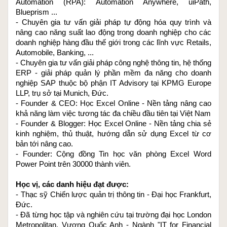
Automation (RPA): Automation Anywhere, uiPath, 
0107 – Thực hành xây dựng bot tự động hóa giữa các phần mềm
Blueprism ...
Desktop khác nhau
- Chuyên gia tư vấn giải pháp tự động hóa quy trình và 
0108 – Phân tích giao diện phần mềm và thực hiện tự động hóa
nâng cao năng suất lao động trong doanh nghiệp cho các 
0109 – Tự động hóa nhiều phần mềm khác nhau, mang dữ liệu từ
doanh nghiệp hàng đầu thế giới trong các lĩnh vực Retails, 
phần mềm này qua phần mềm khác
Automobile, Banking, ...
0110 – Xử lý, thay thế dữ liệu text, hoàn thiện flow tự động hóa
- Chuyên gia tư vấn giải pháp công nghệ thông tin, hệ thống 
0200 – Làm việc với thư mục, lọc theo loại file, sử dụng vòng lặp
ERP - giải pháp quản lý phần mềm đa năng cho doanh 
nghiệp SAP thuộc bộ phận IT Advisory tại KPMG Europe 
0201 – Lab02 – Tự động trích xuất dữ liệu đặt hàng từ bảng trong
LLP, trụ sở tại Munich, Đức.
file Word
- Founder & CEO: 
Học Excel Online
 - Nền tảng nâng cao 
0202 – Làm sao để mở 1 file Word có sẵn
khả năng làm việc tương tác đa chiều đầu tiên tại Việt Nam
0203 – Mở file có sẵn nếu không phải là dạng file được hỗ trợ
- Founder & Blogger: 
Học Excel Online
 - Nền tảng chia sẻ 
0204 – Hoàn thành lab02 – trích xuất dữ liệu từ nhiều file word
kinh nghiệm, thủ thuật, hướng dẫn sử dụng Excel từ cơ 
0300 – Xử lý lỗi trong quy trình tự động hóa
bản tới nâng cao.
0301 – Làm quen với việc tạo block xử lý lỗi khi tự động các phần
- Founder: Cộng đồng 
Tin học văn phòng Excel Word 
mềm
Power Point
 trên 30000 thành viên.
0302 – Ứng dụng của block điều kiện IF
0303 – Break points, debug lỗi, phân tích lỗi khi chạy bot
Học vị, các danh hiệu đạt được:
- Thạc sỹ Chiến lược quản trị thông tin - Đại học Frankfurt, 
0304 – Ghi protocol những việc bot đã làm trong thời gian thực
Đức.
0305 – Kết hợp luồng tự động hóa báo cáo Word, Excel, gửi báo
- Đã từng học tập và nghiên cứu tại trường đại học London 
cáo qua Outlook tự động
Metropolitan, Vương Quốc Anh - Ngành "IT for Financial 