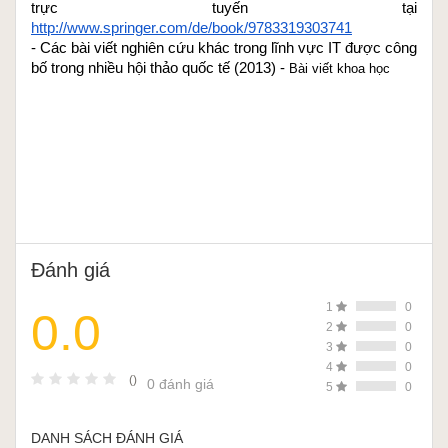
trực tuyến tại 
0606 – Giải quyết vấn đề tương tác với các quy trình có hệ thống
http://www.springer.com/de/book/9783319303741
Web
- Các bài viết nghiên cứu khác trong lĩnh vực IT được công 
0700 – Thiết kế quy trình tự động hóa có liên quan tới truy cập cơ
bố trong nhiều hội thảo quốc tế (2013) - 
Bài viết khoa học
sở dữ liệu SQL
0800 – Thiết lập action gửi email qua SMTP
0900 – Tự động hóa quy trình liên quan tới SAP ERP, chia sẻ kinh
nghiệm thực tế phát triển
Đánh giá
1
0
0.0
2
0
3
0
4
0
()
0 đánh giá
5
0
DANH SÁCH ĐÁNH GIÁ