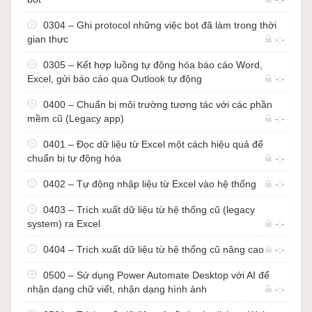
đó copy file kết quả đã xử lý vào thư mục định
sẵn…
0304 – Ghi protocol những việc bot đã làm trong thời
Và rất nhiều luồng tự động hóa khác nữa nếu bạn
gian thực
-:-
kết hợp với các công cụ như
lập trình VBA
,
lập
trình Python
,
tự động hóa SAP ERP qua GUI
0305 – Kết hợp luồng tự động hóa báo cáo Word,
Scripting
Excel, gửi báo cáo qua Outlook tự động
-:-
0400 – Chuẩn bị môi trường tương tác với các phần
mềm cũ (Legacy app)
-:-
Một số câu hỏi
0401 – Đọc dữ liệu từ Excel một cách hiệu quả để
Tôi không biết lập trình, thì có học được không?
chuẩn bị tự động hóa
-:-
Trả lời: Power Automate Desktop được thiết kế ra
0402 – Tự động nhập liệu từ Excel vào hệ thống
-:-
để người dùng không cần biết lập trình vẫn có thể
tự động hóa được các quy trình làm việc lặp đi lặp
0403 – Trích xuất dữ liệu từ hệ thống cũ (legacy
lại của mình, nên bạn không cần phải biết lập trình
system) ra Excel
-:-
thì vẫn có thể học sử dụng Power Automate
0404 – Trích xuất dữ liệu từ hệ thống cũ nâng cao
Desktop một cách hoàn toàn bình thường.
-:-
Tôi biết lập trình một ít VBA trong Excel, tôi có lợi
0500 – Sử dụng Power Automate Desktop với AI để
ích gì hơn khi sử dụng Power Automate Desktop
nhận dạng chữ viết, nhận dạng hình ảnh
-:-
không? Trả lời: nếu bạn đã có kiến thức lập trình
VBA, thì xin chúc mừng bạn, với sự kết hợp sử