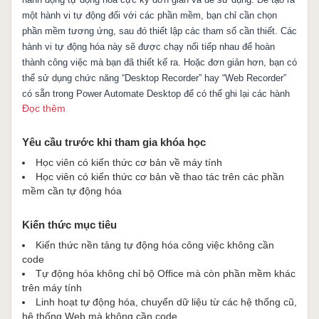
một hành vi tự động đối với các phần mềm, bạn chỉ cần chọn
phần mềm tương ứng, sau đó thiết lập các tham số cần thiết. Các
hành vi tự động hóa này sẽ được chạy nối tiếp nhau để hoàn
thành công việc mà bạn đã thiết kế ra. Hoặc đơn giản hơn, bạn có
thể sử dụng chức năng “Desktop Recorder” hay “Web Recorder”
có sẵn trong Power Automate Desktop để có thể ghi lại các hành
Đọc thêm
động các bạn đã thực hiện trên Desktop hoặc trang Web, sau đó
chỉnh sửa lại để có thể sử dụng tiếp ở lần sau một cách cực kỳ
dễ dàng và nhanh chóng.
Yêu cầu trước khi tham gia khóa học
Học viên có kiến thức cơ bản về máy tính
Học viên có kiến thức cơ bản về thao tác trên các phần
mềm cần tự động hóa
Kiến thức mục tiêu
Kiến thức nền tảng tự động hóa công việc không cần
code
Tự động hóa không chỉ bộ Office mà còn phần mềm khác
trên máy tính
Linh hoạt tự động hóa, chuyển dữ liệu từ các hệ thống cũ,
hệ thống Web mà không cần code