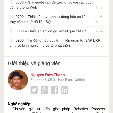
0606 – Giải quyết vấn đề tương tác với các quy trình
0000 – Cách đăng ký tài khoản và cài đặt Power Automate
có hệ thống Web
-:-
Desktop
0001 – Cài đặt Power Automate Desktop
0700 – Thiết kế quy trình tự động hóa có liên quan tới
0002 – Cách sử dụng tài liệu trong khóa học
truy cập cơ sở dữ liệu SQL
-:-
0003 – Cách import các Flow vào Power Automate Desktop để
0800 – Thiết lập action gửi email qua SMTP
-:-
tham khảo
0100 – Làm quen với giao diện Power Automate Desktop và tạo
0900 – Tự động hóa quy trình liên quan tới SAP ERP,
bot tự động đầu tiên
chia sẻ kinh nghiệm thực tế phát triển
-:-
0101 – Overview chi tiết về thành phần giao diện của Power
Automate Desktop
0102 – Tự động hóa quy trình sao lưu backup dữ liệu và ghi log
Giới thiệu về giảng viên
vào file Excel
0103 – Tự động mở một chương trình bất kỳ bằng Run
Nguyễn Đức Thanh
Application Action
Founder & CEO - Học Excel Online
0104 – Làm quen với Desktop Record, tự động hóa bất kỳ phần
mềm Desktop nào
0105 – Thiết kế quy trình tự động lưu file, tương tác với hệ thống
menu trên phần m
Nghề nghiệp: 
0106 – Action Block Input để đảm bảo hạn chế lỗi can thiệp từ
- Chuyên gia tư vấn giải pháp Robotics Process 
người dùng RPA