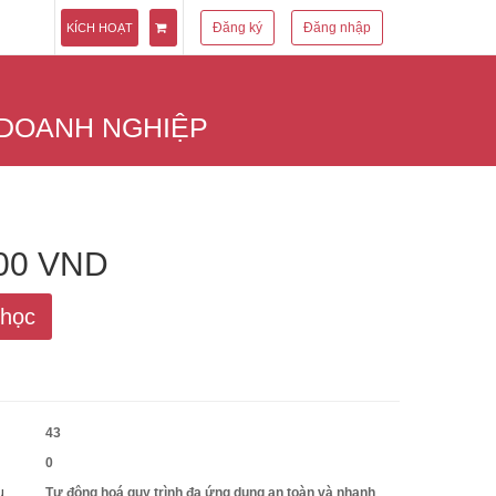
Đăng ký
Đăng nhập
KÍCH HOẠT
 DOANH NGHIỆP
000 VND
 học
43
0
u
Tự động hoá quy trình đa ứng dụng an toàn và nhanh