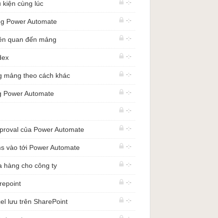
-:-
 kiện cùng lúc
P
-:-
rong Power Automate
urt University of applied Sciences, Đức
-:-
liên quan đến mảng
kfurt University of applied Sciences, Đức
tan University, Anh Quốc
-:-
dex
ade University, Việt Nam
-:-
ng mảng theo cách khác
-:-
ng Power Automate
ation And Verification (IAENG
JCS_41_1_06)
-:-
 Stack Visualization And Bytecode
on Engineering and Computer Science 2013
-:-
pproval của Power Automate
cisco, USA)
ất bản Springer)
-:-
rms vào tới Power Automate
-:-
a hàng cho công ty
-:-
repoint
-:-
el lưu trên SharePoint