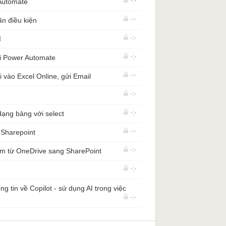
-:-
 Automate
-:-
ãn điều kiện
-:-
I
-:-
i Power Automate
-:-
 vào Excel Online, gửi Email
-:-
-:-
ạng bảng với select
-:-
n Sharepoint
-:-
rm từ OneDrive sang SharePoint
-:-
g tin về Copilot - sử dụng AI trong việc
-:-