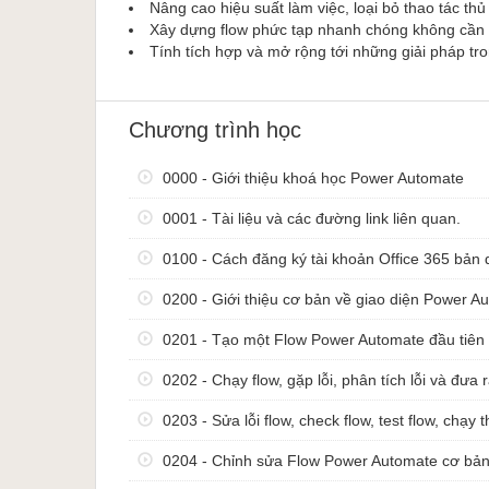
Nâng cao hiệu suất làm việc, loại bỏ thao tác t
Expressions (biểu thức) nâng cao.
Xây dựng flow phức tạp nhanh chóng không cần
...​
Tính tích hợp và mở rộng tới những giải pháp tro
Một số câu hỏi
Tôi không biết lập trình, thì có học được kh
Chương trình học
ra để người dùng không cần biết lập trình v
làm việc lặp đi lặp lại của mình, nên bạn khô
0000 - Giới thiệu khoá học Power Automate
học sử dụng Power Automate một cách hoàn
Tôi biết lập trình một ít VBA trong Excel, tôi
0001 - Tài liệu và các đường link liên quan.
Automate Desktop không? Trả lời: nếu bạn đã
mừng bạn, với kiến thức và logic từ một ngôn 
0100 - Cách đăng ký tài khoản Office 365 bản
để tự động hóa được một quy trình của bạn,
quy trình làm việc của bạn nhiều hơn nữa.
0200 - Giới thiệu cơ bản về giao diện Power A
Tôi có thể học tự động hóa các công việc của
0201 - Tạo một Flow Power Automate đầu tiên
của các công cụ làm việc không-cần-biết-c
nên rất nhanh bởi vì phần mềm rất dễ sử dụ
0202 - Chạy flow, gặp lỗi, phân tích lỗi và đưa 
cầu kiến thức về kỹ thuật cao, tuy nhiên yêu c
chức trong việc sắp xếp công việc vẫn là y
0203 - Sửa lỗi flow, check flow, test flow, chạ
hoá quy trình làm việc của mình một cách t
Ai là giảng viên của khóa học, kinh nghiệm t
0204 - Chỉnh sửa Flow Power Automate cơ bả
viên của khóa học là chuyên gia Nguyễn Đức