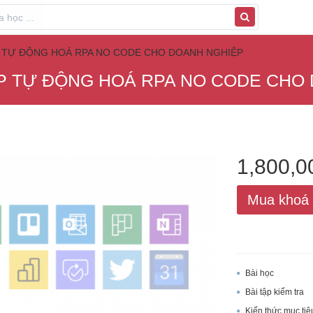
 TỰ ĐỘNG HOÁ RPA NO CODE CHO DOANH NGHIỆP
P TỰ ĐỘNG HOÁ RPA NO CODE CHO
1,800,
Mua khoá
Bài học
Bài tập kiểm tra
Kiến thức mục tiê