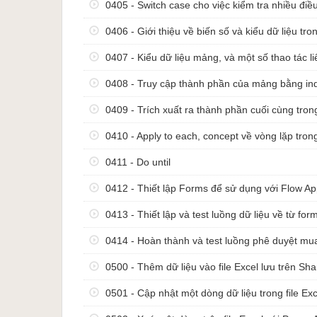
0405 - Switch case cho việc kiểm tra nhiều điều
Shinhanbank, Pepperl+Fuchs, Essons, Cát Thái, H
0406 - Giới thiệu về biến số và kiểu dữ liệu t
Học vấn
Master in Strategic Information Systems, Frankf
0407 - Kiểu dữ liệu mảng, và một số thao tác 
Bachelor in Business Information Systems, Fran
Erasmus Mundus Scholarship, London Metropoli
0408 - Truy cập thành phần của mảng bằng in
Bachelor International Business Law, Foreign Tr
0409 - Trích xuất ra thành phần cuối cùng tro
Xuất bản quốc tế (Co-author)
0410 - Apply to each, concept về vòng lặp tro
Static and Dynamic JVM Operand Stack Visualiz
International Journal of Computer Science, 41:1, I
0411 - Do until
Graph Theoretical Algorithms For JVM Operand
Verification (Proceedings of the World Congress 
0412 - Thiết lập Forms để sử dụng với Flow A
Vol I WCECS 2013, 23-25 October, 2013, San Fran
The Drivers of Wearable Device Usage (Nhà xu
0413 - Thiết lập và test luồng dữ liệu về từ fo
0414 - Hoàn thành và test luồng phê duyệt mu
0500 - Thêm dữ liệu vào file Excel lưu trên Sha
0501 - Cập nhật một dòng dữ liệu trong file Exc