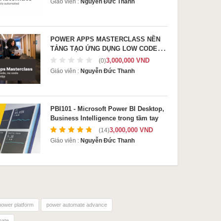
Giáo viên :
Nguyễn Đức Thanh
POWER APPS MASTERCLASS NỀN
TẢNG TẠO ỨNG DỤNG LOW CODE
CHO DOANH NGHIỆP
3,000,000 VND
(0)
Giáo viên :
Nguyễn Đức Thanh
PBI101 - Microsoft Power BI Desktop,
Business Intelligence trong tầm tay
3,000,000 VND
(14)
Giáo viên :
Nguyễn Đức Thanh
power platform
power automate advance
mate