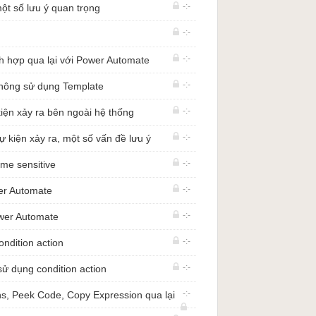
tự động hóa quy trình (RPA) cho nhiều công
-:-
ột số lưu ý quan trọng
. Bạn có thể đọc thêm trong phần thông
-:-
-:-
ch hợp qua lại với Power Automate
-:-
hông sử dụng Template
háp MES (Manufacturing Execution
-:-
iện xảy ra bên ngoài hệ thống
o doanh nghiệp sản xuất
-:-
ự kiện xảy ra, một số vấn đề lưu ý
ing manufacturer in supporting industry of
-:-
ime sensitive
ng cao hiệu suất làm việc
-:-
wer Automate
vấn giải pháp Robotics Process
ng suất lao động cho các doanh nghiệp
-:-
ower Automate
communication
 SAP Automation, Digital Transformation
-:-
ndition action
-:-
sử dụng condition action
Royce Power Systems, Hypothekenbank,
-:-
ns, Peek Code, Copy Expression qua lại
ombank, Messer,