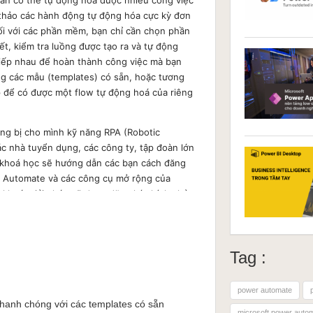
n thảo các hành động tự động hóa cực kỳ đơn
đối với các phần mềm, bạn chỉ cần chọn phần
ết, kiểm tra luồng được tạo ra và tự động
tiếp nhau để hoàn thành công việc mà bạn
ng các mẫu (templates) có sẵn, hoặc tương
ập để có được một flow tự động hoá của riêng
ng bị cho mình kỹ năng RPA (Robotic
c nhà tuyển dụng, các công ty, tập đoàn lớn
g khoá học sẽ hướng dẫn các bạn cách đăng
r Automate và các công cụ mở rộng của
khoá, giải pháp sẽ được đăng ký chính chủ
tốt để tự động hóa bởi Power Automate:
Tag :
Online, Outlook, Word Online, Power Point
 Trello, Twitter, Google Sheets, ...
power automate
ợ API thông qua HTTP Connector
hanh chóng với các templates có sẵn
 connector, actions, hoặc các
microsoft power auto