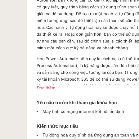
có quy luật, quy trình bằng cách sử dụng trình soạ
giản và dễ sử dụng. Để tạo ra một hành vi tự động 
mềm tương ứng, sau đó thiết lập các tham số cần thi
hoá. Các hành vi tự động hóa này sẽ được chạy nối 
đã thiết kế ra. Hoặc đơn giản hơn, bạn có thể sử dụ
tự nhu cầu bạn cần, sau đó chỉnh sửa lại các thiết l
mình một cách cực kỳ dễ dàng và nhanh chóng.
Học Power Automate hôm nay là cách bạn có thể tra
Process Automation), là kỹ năng được săn đón bởi cá
và sẵn sàng cho công việc tương lai của bạn. (Tron
ký tài khoản Microsoft 365 để có thể sử dụng Powe
Microsoft một cách hợp lệ, không phải phần mềm bẻ 
Đọc thêm
với email của bạn tạo ra và quản lý)
Yêu cầu trước khi tham gia khóa học
Các loại phần mềm và hành vi tự động được hỗ trợ 
Máy tính có mạng internet kết nối ổn định
Bộ Office của Microsoft 365: đặc biệt là Excel 
Online, OneNote, Office Script, ...
Kiến thức mục tiêu
Các sản phẩm phần mềm của bên thứ 3 như Slack,
Các sản phẩm phần mềm hoặc giải pháp hỗ tr
Tự động hoá quy trình đa ứng dụng an toàn và n
Xử lý dữ liệu phức tạp JSON bằng các công cụ,