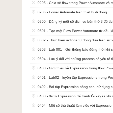
nghiệm trong lĩnh vực tư vấn và triển khai 
0205 - Chia sẻ flow trong Power Automate và m
ty và tập đoàn tại Đức từ năm 2015 đến giờ
tin giảng viên bên dưới.
0206 - Power Automate trên thiết bị di động
Giảng viên khóa học
0300 - Đăng ký một số dịch vụ bên thứ 3 để tí
Nguyễn Đức Thanh |
LinkedIn
0301 - Tạo một Flow Power Automate từ đầu k
Kinh nghiệm
GĐ OSSTech Ltd: công ty phần cứng và giải p
0302 - Thực hiện actions tự động dựa trên sự k
System), giải pháp Internet of Things
PGĐ DMS Ltd: chuyên giải pháp ERP Epicor ch
0303 - Lab 001 - Gửi thông báo đồng thời khi s
Assistant to General Manager Catthaicorp, lead
Vietnam
0304 - Lưu ý đối với những process có yếu tố t
Founder Học Excel Online, nền tảng training nâ
0400 - Giới thiệu về Expression trong flow Po
RPA Head Consultant, EKCG (Munich, Đức), tư 
Automation tự động hoá quy trình và nâng cao nă
0401 - Lab02 - luyện tập Expressions trong P
trong lĩnh vực Retails, Automobile, Banking, Tele
IT Consultant, KPMG Europe LLP (Munich, Đức),
0402 - Bài tập Expression nâng cao, sử dụng co
Khách hàng tư vấn
0403 - Xử lý Expression để tránh lỗi xảy ra khi 
Tại Đức: Boehringer Ingelheim, Bosch, Rolls-
Sanofi, MTU, Schwarz-Gruppe, Lidl
0404 - Một số thủ thuật làm việc với Expressio
Tại Ý: MTU Italia
Tại Việt Nam: FPT Software, Vietinbank, Vietc