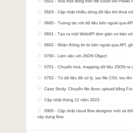
0502 - Xoá một dòng trên file Excel với Power
0503 - Cập nhật nhiều dòng dữ liệu khi thoả m
0600 - Tương tác với dữ liệu bên ngoài qua AP
0601 - Tạo ra một WebAPI đơn giản cơ bản vớ
0602 - Nhận thông tin từ bên ngoài qua API, ghi
0700 - Làm việc với JSON Object
0701 - Chuyển hoá, mapping dữ liệu JSON ra d
0702 - Từ dữ liệu đã xử lý, tạo file CSV, lưu lê
Case Study: Chuyển file được upload bằng Fo
Cập nhật tháng 12 năm 2023
0900 - Cập nhật cloud flow designer mới và thôn
xây dựng flow