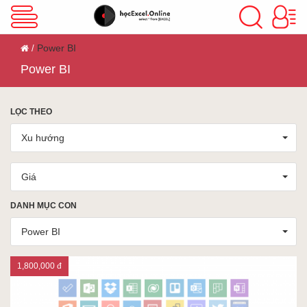
VBA Excel
Power BI
Power BI
Excel Cơ Bản
LỌC THEO
Xu hướng
Excel Nâng Cao
Giá
Excel Kế Toán
DANH MỤC CON
Power BI
Powerpoint
1,800,000 đ