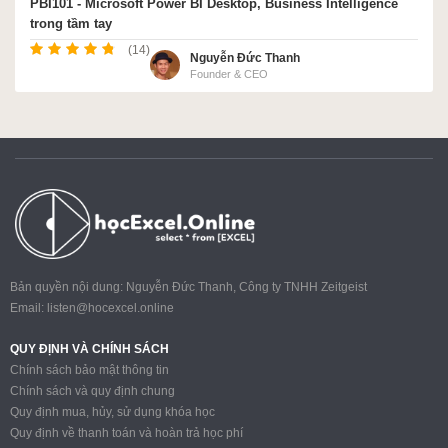
PBI101 - Microsoft Power BI Desktop, Business Intelligence
trong tầm tay
(14)
Nguyễn Đức Thanh
Founder & CEO
Bản quyền nội dung: Nguyễn Đức Thanh, Công ty TNHH Zeitgeist
Email:
listen@hocexcel.online
QUY ĐỊNH VÀ CHÍNH SÁCH
Chính sách bảo mật thông tin
Chính sách và quy định chung
Quy định mua, hủy, sử dụng khóa học
Quy định về thanh toán và hoàn trả học phí