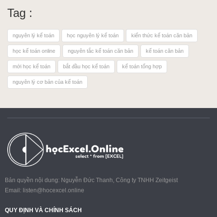
Tag :
nguyên lý kế toán
học nguyên lý kế toán
kiến thức kế toán căn bản
học kế toán online
nguyên tắc kế toán căn bản
kế toán căn bản
mới học kế toán
bắt đầu học kế toán
kế toán tổng hợp
nguyên lý cơ bản của kế toán
Bản quyền nội dung: Nguyễn Đức Thanh, Công ty TNHH Zeitgeist
Email:
listen@hocexcel.online
QUY ĐỊNH VÀ CHÍNH SÁCH