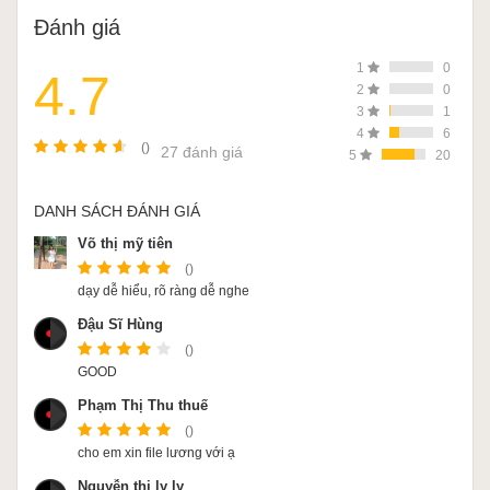
Đánh giá
1
0
4.7
2
0
3
1
4
6
()
27 đánh giá
5
20
DANH SÁCH ĐÁNH GIÁ
Võ thị mỹ tiên
()
dạy dễ hiểu, rõ ràng dễ nghe
Đậu Sĩ Hùng
()
GOOD
Phạm Thị Thu thuế
()
cho em xin file lương với ạ
Nguyễn thị ly ly