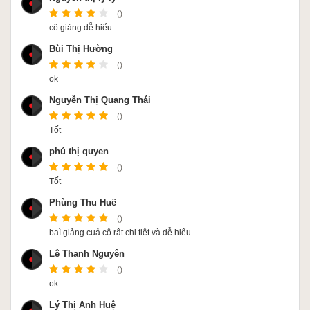
()
cô giảng dễ hiểu
Bùi Thị Hường
()
ok
Nguyễn Thị Quang Thái
()
Tốt
phú thị quyen
()
Tốt
Phùng Thu Huế
()
baì giảng cuả cô rât chi tiêt và dễ hiểu
Lê Thanh Nguyên
()
ok
Lý Thị Ánh Huệ