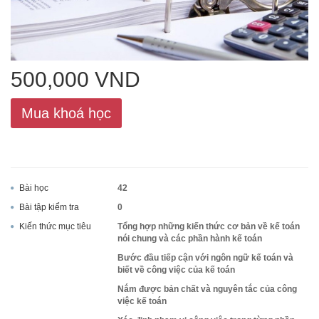
ACCA
500,000 VND
Google Sheet
Mua khoá học
Word
Bài học
42
Bài tập kiểm tra
0
MOS
Kiến thức mục tiêu
Tổng hợp những kiến thức cơ bản về kế toán
nói chung và các phần hành kế toán
Bước đầu tiếp cận với ngôn ngữ kế toán và
biết về công việc của kế toán
Power BI
Nắm được bản chất và nguyên tắc của công
việc kế toán