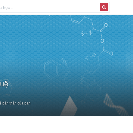
Huệ
về bản thân của bạn