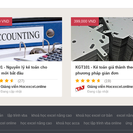
0 VND
399,000 VND
1 - Nguyên lý kế toán cho
KGT101 - Kế toán giá thành the
 mới bắt đầu
phương pháp giản đơn
(27)
(19)
Giảng viên Hocexcel.online
Giảng viên Hocexcel.online
Đang cập nhật
Đang cập nhật
án
lập trình vba
khoá học excel nâng cao
khoá học excel cơ bản
excel nân
cel online
học excel nâng cao
khoá học acca
học lập trình vba online
ứng 