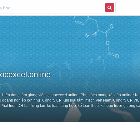
ocexcel.online
:- Hiện đang làm giảng viên tại hocexcel.online- Phụ trách mảng kế toán online* K
ều doanh nghiệp lớn như: Công ty CP Kim loại tấm Intech Việt Nam, Công ty CP V
át triển DHT...- Từng làm kế toán tổng hợp, kế toán thuế, kế toán trưởng trong c
hiệm làm kế toán, quyết toán thuế- Có trên 4 năm kinh nghiệm trong việc dạy kế to