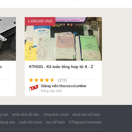
1,499,000 VND
o
KTH101 - Kế toán tổng hợp từ A - Z
(172)
Giảng viên Hocexcel.online
Đang cập nhật
g cao
phân tích dữ liệu
công thức excel
khoá học kế toán
dụng vba
luyện thi excel
học kế toán
DTNguyen.business