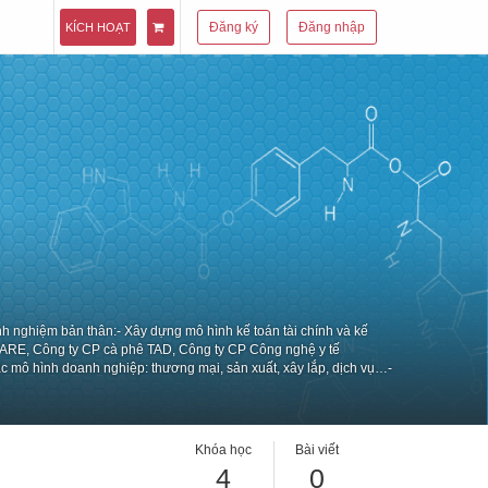
Đăng ký
Đăng nhập
KÍCH HOẠT
inh nghiệm bản thân:- Xây dựng mô hình kế toán tài chính và kế
ICARE, Công ty CP cà phê TAD, Công ty CP Công nghệ y tế
ác mô hình doanh nghiệp: thương mại, sản xuất, xây lắp, dịch vụ…-
án thực hành.
Khóa học
Bài viết
4
0