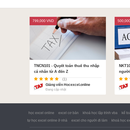
Google Sheet
Word
799,000 VND
500,00
MOS
Power BI
TNCN101 - Quyết toán thuế thu nhập
NKT10
cá nhân từ A đến Z
người
(1)
Giảng viên Hocexcel.online
Đang cập nhật
học excel online
excel cơ bản
khoá học lập trình vba
kế to
tự học excel online ở nhà
excel cho người đi làm
khoá học ex