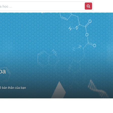
oa
về bản thân của bạn