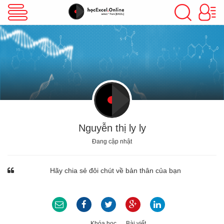
VBA Excel
Excel Cơ Bản
Excel Nâng Cao
Nguyễn thị ly ly
Đang cập nhật
Excel Kế Toán
Hãy chia sẻ đôi chút về bản thân của bạn
Powerpoint
Khóa học
Bài viết