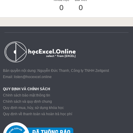
0
0
ACCA
Google Sheet
Word
Bản quyền nội dung: Nguyễn Đức Thanh, Công ty TNHH Zeitgeist
Email:
listen@hocexcel.online
MOS
QUY ĐỊNH VÀ CHÍNH SÁCH
Chính sách bảo mật thông tin
Chính sách và quy định chung
Quy định mua, hủy, sử dụng khóa học
Power BI
Quy định về thanh toán và hoàn trả học phí