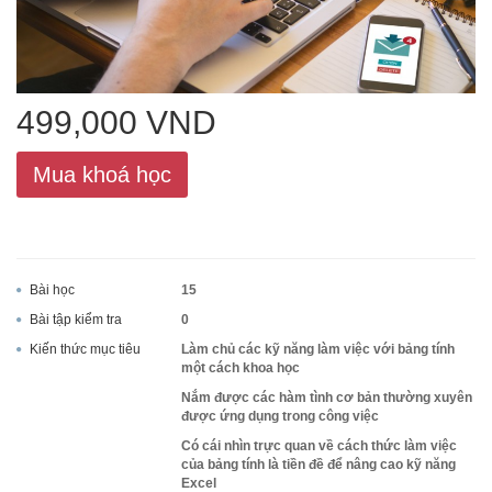
ACCA
499,000 VND
Google Sheet
Mua khoá học
Word
Bài học
15
Bài tập kiểm tra
0
MOS
Kiến thức mục tiêu
Làm chủ các kỹ năng làm việc với bảng tính
một cách khoa học
Nắm được các hàm tình cơ bản thường xuyên
được ứng dụng trong công việc
Power BI
Có cái nhìn trực quan về cách thức làm việc
của bảng tính là tiền đề để nâng cao kỹ năng
Excel