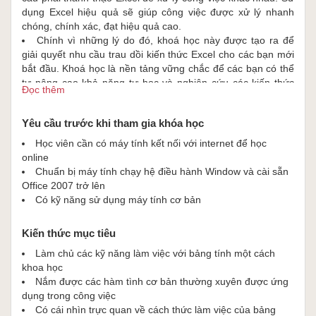
dụng Excel hiệu quả sẽ giúp công việc được xử lý nhanh
chóng, chính xác, đạt hiệu quả cao.
Chính vì những lý do đó, khoá học này được tạo ra để
giải quyết nhu cầu trau dồi kiến thức Excel cho các bạn mới
bắt đầu. Khoá học là nền tảng vững chắc để các bạn có thể
tự nâng cao khả năng tự học và nghiên cứu các kiến thức
Đọc thêm
nâng cao dưới sự hướng dẫn của giảng viên giàu kinh
nghiệm trong lĩnh vực đào tạo và tư vấn cho cấp quản lý
Yêu cầu trước khi tham gia khóa học
trong các doanh nghiệp trong và ngoài nước - anh Nguyễn
Đức Thanh.
Học viên cần có máy tính kết nối với internet để học
online
Chuẩn bị máy tính chạy hệ điều hành Window và cài sẵn
Office 2007 trở lên
Có kỹ năng sử dụng máy tính cơ bản
Kiến thức mục tiêu
Làm chủ các kỹ năng làm việc với bảng tính một cách
khoa học
Nắm được các hàm tình cơ bản thường xuyên được ứng
dụng trong công việc
Có cái nhìn trực quan về cách thức làm việc của bảng