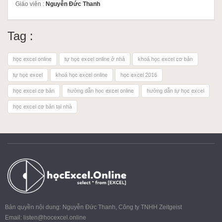
Giáo viên :
Nguyễn Đức Thanh
Tag :
học excel online
tự học excel online ở nhà
khoá học excel cơ bản
tự học excel
khoá học excel online
học excel 2016
học excel cơ bản
hướng dẫn học excel online
hướng dẫn tự học excel
học excel cơ bản tại nhà
Bản quyền nội dung: Nguyễn Đức Thanh, Công ty TNHH Zeitgeist
Email:
listen@hocexcel.online