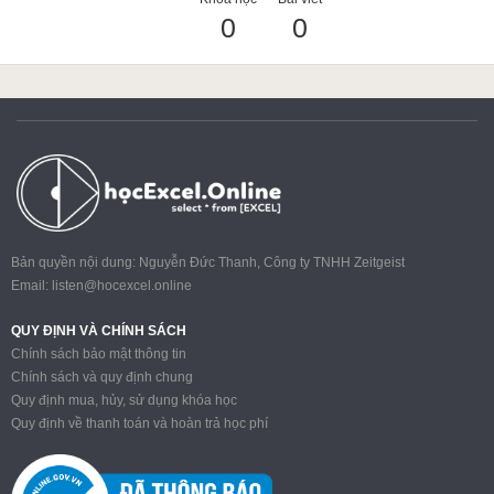
0
0
ACCA
Google Sheet
Word
Bản quyền nội dung: Nguyễn Đức Thanh, Công ty TNHH Zeitgeist
Email:
listen@hocexcel.online
MOS
QUY ĐỊNH VÀ CHÍNH SÁCH
Chính sách bảo mật thông tin
Chính sách và quy định chung
Quy định mua, hủy, sử dụng khóa học
Power BI
Quy định về thanh toán và hoàn trả học phí