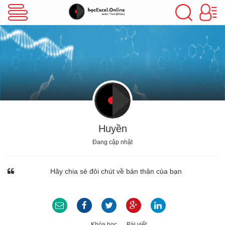
VBA Excel
Excel Cơ Bản
Excel Nâng Cao
Huyền
Đang cập nhật
Excel Kế Toán
Hãy chia sẻ đôi chút về bản thân của bạn
Powerpoint
Khóa học
Bài viết