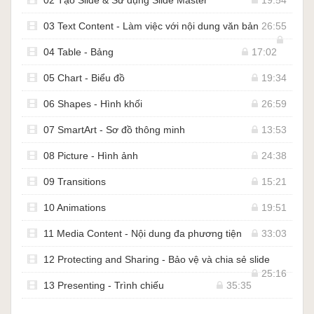
03 Text Content - Làm việc với nội dung văn bản
26:55
04 Table - Bảng
17:02
05 Chart - Biểu đồ
19:34
06 Shapes - Hình khối
26:59
07 SmartArt - Sơ đồ thông minh
13:53
08 Picture - Hình ảnh
24:38
09 Transitions
15:21
10 Animations
19:51
11 Media Content - Nội dung đa phương tiện
33:03
12 Protecting and Sharing - Bảo vệ và chia sẻ slide
25:16
13 Presenting - Trình chiếu
35:35