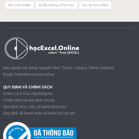
học mos online
thi lấy chứng chỉ tin học
học tin học online
Bản quyền nội dung: Nguyễn Đức Thanh, Công ty TNHH Zeitgeist
Email:
listen@hocexcel.online
QUY ĐỊNH VÀ CHÍNH SÁCH
Chính sách bảo mật thông tin
Chính sách và quy định chung
Quy định mua, hủy, sử dụng khóa học
Quy định về thanh toán và hoàn trả học phí