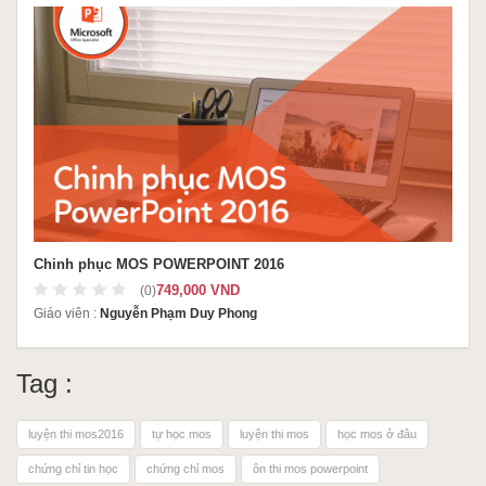
Chinh phục MOS POWERPOINT 2016
749,000 VND
(0)
Giáo viên :
Nguyễn Phạm Duy Phong
Tag :
luyện thi mos2016
tự học mos
luyện thi mos
học mos ở đâu
chứng chỉ tin học
chứng chỉ mos
ôn thi mos powerpoint