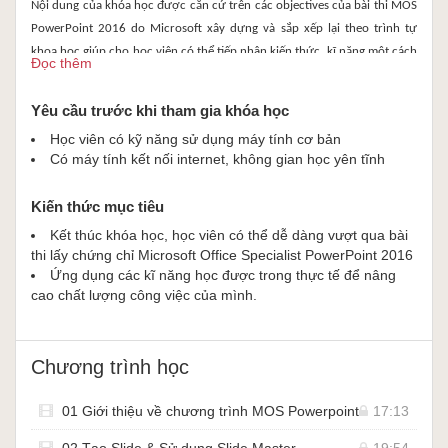
Nội dung của khóa học được căn cứ trên các objectives của bài thi MOS
PowerPoint 2016 do Microsoft xây dựng và sắp xếp lại theo trình tự
khoa học giúp cho học viên có thể tiếp nhận kiến thức, kĩ năng một cách
Đọc thêm
dễ dàng và logic. Ngoài ra, nội dung khóa học còn được lồng ghép thêm
các kĩ năng, kinh nghiệm xây dựng bài thuyết trình trong thực tế giúp
Yêu cầu trước khi tham gia khóa học
cho học viên có thể xây dựng bài thuyết trình theo tiêu chuẩn Quốc tế
Học viên có kỹ năng sử dụng máy tính cơ bản
và tự tin hơn trong quá trình xây dựng bài thuyết trình với những kĩ
Có máy tính kết nối internet, không gian học yên tĩnh
thuật hỗ trợ hữu dụng.
Với cách tiếp cận kiến thức và kĩ năng của khóa học, học viên sẽ xây hình
Kiến thức mục tiêu
thành được phương pháp xây dựng bài thuyết trình một cách khoa học,
hiệu quả.
Kết thúc khóa học, học viên có thể dễ dàng vượt qua bài
thi lấy chứng chỉ Microsoft Office Specialist PowerPoint 2016
Ứng dụng các kĩ năng học được trong thực tế để nâng
cao chất lượng công việc của mình.
Chương trình học
01 Giới thiệu về chương trình MOS Powerpoint
17:13
02 Tạo Slide & Sử dụng Slide Master
19:54