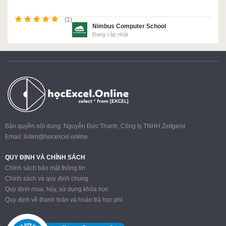
(1)
Nimbus Computer School
Đang cập nhật
Bản quyền nội dung: Nguyễn Đức Thanh, Công ty TNHH Zeitgeist
Email:
listen@hocexcel.online
QUY ĐỊNH VÀ CHÍNH SÁCH
Chính sách bảo mật thông tin
Chính sách và quy định chung
Quy định mua, hủy, sử dụng khóa học
Quy định về thanh toán và hoàn trả học phí