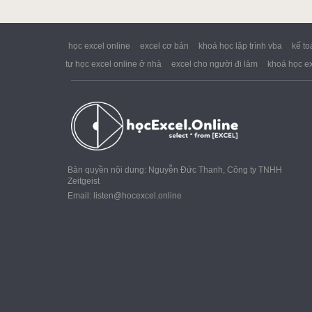
Google Sheet
Word
học excel online
excel cơ bản
khoá học lập trình vba
kế to
tự học excel online ở nhà
excel cho người đi làm
khoá học ex
MOS
Power BI
Bản quyền nội dung: Nguyễn Đức Thanh, Công ty TNHH
Zeitgeist
Email:
listen@hocexcel.online