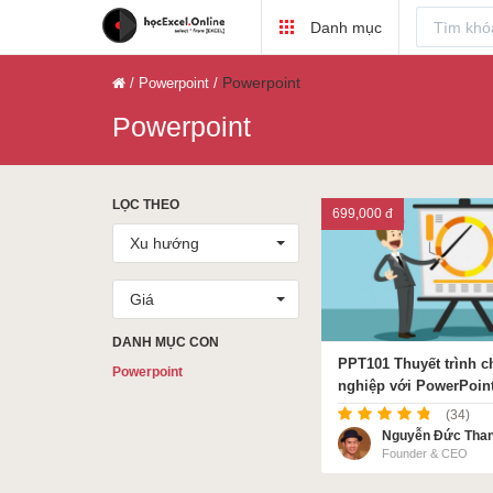
Danh mục
VBA Excel
Excel Cơ Bản
Powerpoint
Powerpoint
Powerpoint
LỌC THEO
699,000 đ
Excel Nâng Cao
Excel Kế Toán
Xu hướng
Giá
DANH MỤC CON
PPT101 Thuyết trình 
Powerpoint
Powerpoint
nghiệp với PowerPoin
ACCA
(34)
Nguyễn Đức Tha
Founder & CEO