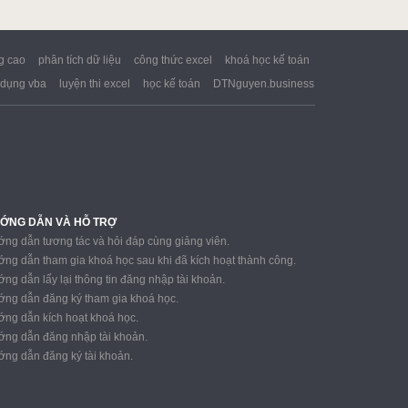
g cao
phân tích dữ liệu
công thức excel
khoá học kế toán
dụng vba
luyện thi excel
học kế toán
DTNguyen.business
ỚNG DẪN VÀ HỖ TRỢ
ng dẫn tương tác và hỏi đáp cùng giảng viên.
ng dẫn tham gia khoá học sau khi đã kích hoạt thành công.
ng dẫn lấy lại thông tin đăng nhập tài khoản.
ng dẫn đăng ký tham gia khoá học.
ng dẫn kích hoạt khoá học.
ng dẫn đăng nhập tài khoản.
ng dẫn đăng ký tài khoản.