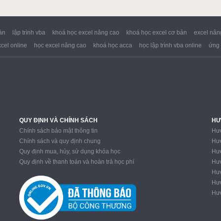
án
lập trình vba
khoá học excel nâng cao
khoá học excel cơ bản
excel nân
cel online
học excel nâng cao
khoá học acca
học lập trình vba online
ứng 
QUY ĐỊNH VÀ CHÍNH SÁCH
HƯ
Chính sách bảo mật thông tin
Hướ
Chính sách và quy định chung
Hướ
Quy định mua, hủy, sử dụng khóa học
Hướ
Quy định về thanh toán và hoàn trả học phí
Hướ
Hướ
Hướ
Hướ