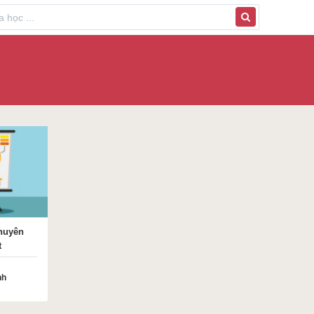
chuyên
t
nh