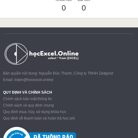
0
0
ACCA
Google Sheet
Word
Bản quyền nội dung: Nguyễn Đức Thanh, Công ty TNHH Zeitgeist
Email:
listen@hocexcel.online
MOS
QUY ĐỊNH VÀ CHÍNH SÁCH
Chính sách bảo mật thông tin
Chính sách và quy định chung
Quy định mua, hủy, sử dụng khóa học
Power BI
Quy định về thanh toán và hoàn trả học phí