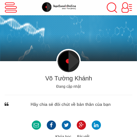
VBA Excel
Excel Cơ Bản
Excel Nâng Cao
Võ Tường Khánh
Đang cập nhật
Excel Kế Toán
Hãy chia sẻ đôi chút về bản thân của bạn
Powerpoint
Khóa học
Bài viết