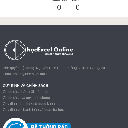
0
0
ACCA
Google Sheet
Word
Bản quyền nội dung: Nguyễn Đức Thanh, Công ty TNHH Zeitgeist
Email:
listen@hocexcel.online
MOS
QUY ĐỊNH VÀ CHÍNH SÁCH
Chính sách bảo mật thông tin
Chính sách và quy định chung
Quy định mua, hủy, sử dụng khóa học
Power BI
Quy định về thanh toán và hoàn trả học phí