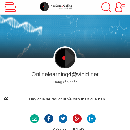
VBA Excel
Excel Cơ Bản
Excel Nâng Cao
Onlinelearning4@vinid.net
Đang cập nhật
Excel Kế Toán
Hãy chia sẻ đôi chút về bản thân của bạn
Powerpoint
Khóa học
Bài viết