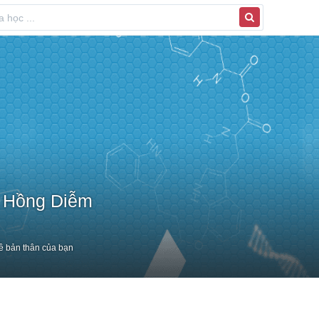
 Hồng Diễm
về bản thân của bạn