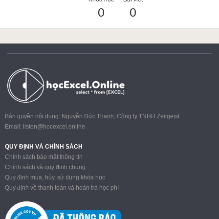
0
0
ACCA
Google Sheet
Word
Bản quyền nội dung: Nguyễn Đức Thanh, Công ty TNHH Zeitgeist
Email:
listen@hocexcel.online
MOS
QUY ĐỊNH VÀ CHÍNH SÁCH
Chính sách bảo mật thông tin
Chính sách và quy định chung
Quy định mua, hủy, sử dụng khóa học
Power BI
Quy định về thanh toán và hoàn trả học phí