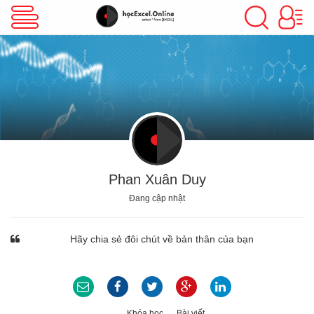
VBA Excel
Excel Cơ Bản
Excel Nâng Cao
Phan Xuân Duy
Đang cập nhật
Excel Kế Toán
Hãy chia sẻ đôi chút về bản thân của bạn
Powerpoint
Khóa học
Bài viết