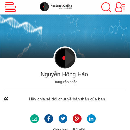
VBA Excel
Excel Cơ Bản
Excel Nâng Cao
Nguyễn Hồng Hảo
Đang cập nhật
Excel Kế Toán
Hãy chia sẻ đôi chút về bản thân của bạn
Powerpoint
Khóa học
Bài viết