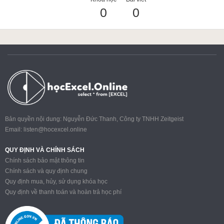
0
0
ACCA
Google Sheet
Word
Bản quyền nội dung: Nguyễn Đức Thanh, Công ty TNHH Zeitgeist
Email:
listen@hocexcel.online
MOS
QUY ĐỊNH VÀ CHÍNH SÁCH
Chính sách bảo mật thông tin
Chính sách và quy định chung
Quy định mua, hủy, sử dụng khóa học
Power BI
Quy định về thanh toán và hoàn trả học phí