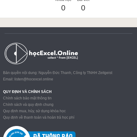
0
0
ACCA
Google Sheet
Word
Bản quyền nội dung: Nguyễn Đức Thanh, Công ty TNHH Zeitgeist
Email:
listen@hocexcel.online
MOS
QUY ĐỊNH VÀ CHÍNH SÁCH
Chính sách bảo mật thông tin
Chính sách và quy định chung
Quy định mua, hủy, sử dụng khóa học
Power BI
Quy định về thanh toán và hoàn trả học phí