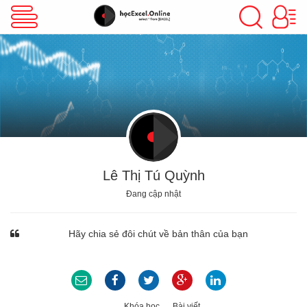
VBA Excel
Excel Cơ Bản
Excel Nâng Cao
Lê Thị Tú Quỳnh
Đang cập nhật
Excel Kế Toán
Hãy chia sẻ đôi chút về bản thân của bạn
Powerpoint
Khóa học
Bài viết