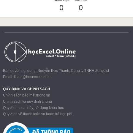
0
0
ACCA
Google Sheet
Word
Bản quyền nội dung: Nguyễn Đức Thanh, Công ty TNHH Zeitgeist
Email:
listen@hocexcel.online
MOS
QUY ĐỊNH VÀ CHÍNH SÁCH
Chính sách bảo mật thông tin
Chính sách và quy định chung
Quy định mua, hủy, sử dụng khóa học
Power BI
Quy định về thanh toán và hoàn trả học phí