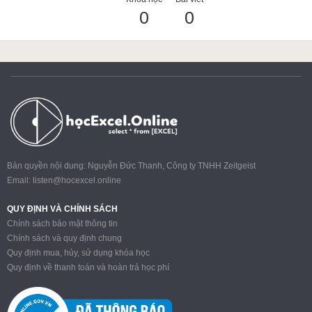
0
0
ACCA
Google Sheet
Word
Bản quyền nội dung: Nguyễn Đức Thanh, Công ty TNHH Zeitgeist
Email:
listen@hocexcel.online
MOS
QUY ĐỊNH VÀ CHÍNH SÁCH
Chính sách bảo mật thông tin
Chính sách và quy định chung
Quy định mua, hủy, sử dụng khóa học
Power BI
Quy định về thanh toán và hoàn trả học phí