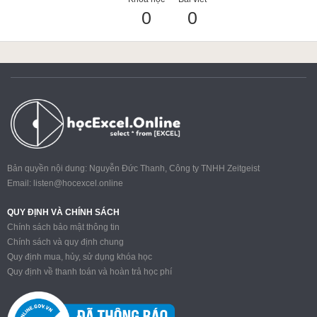
0
0
ACCA
Google Sheet
Word
Bản quyền nội dung: Nguyễn Đức Thanh, Công ty TNHH Zeitgeist
Email:
listen@hocexcel.online
MOS
QUY ĐỊNH VÀ CHÍNH SÁCH
Chính sách bảo mật thông tin
Chính sách và quy định chung
Quy định mua, hủy, sử dụng khóa học
Power BI
Quy định về thanh toán và hoàn trả học phí