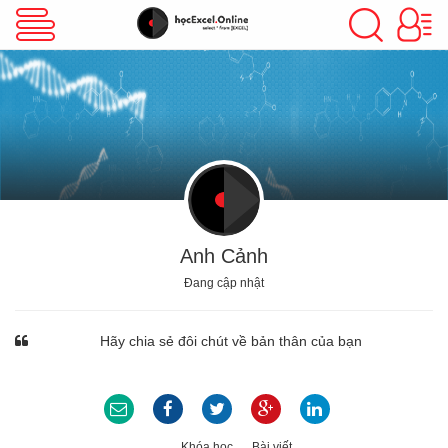
VBA Excel
Excel Cơ Bản
Excel Nâng Cao
Anh Cảnh
Đang cập nhật
Excel Kế Toán
Hãy chia sẻ đôi chút về bản thân của bạn
Powerpoint
Khóa học
Bài viết