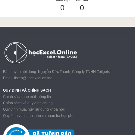
0
0
ACCA
Google Sheet
Word
Bản quyền nội dung: Nguyễn Đức Thanh, Công ty TNHH Zeitgeist
Email:
listen@hocexcel.online
MOS
QUY ĐỊNH VÀ CHÍNH SÁCH
Chính sách bảo mật thông tin
Chính sách và quy định chung
Quy định mua, hủy, sử dụng khóa học
Power BI
Quy định về thanh toán và hoàn trả học phí