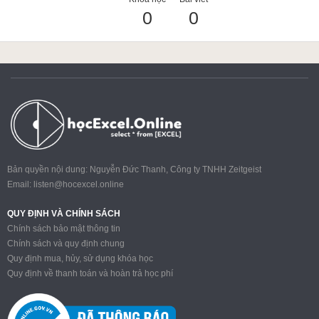
0
0
ACCA
Google Sheet
Word
Bản quyền nội dung: Nguyễn Đức Thanh, Công ty TNHH Zeitgeist
Email:
listen@hocexcel.online
MOS
QUY ĐỊNH VÀ CHÍNH SÁCH
Chính sách bảo mật thông tin
Chính sách và quy định chung
Quy định mua, hủy, sử dụng khóa học
Power BI
Quy định về thanh toán và hoàn trả học phí