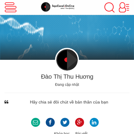
VBA Excel
Excel Cơ Bản
Excel Nâng Cao
Đào Thị Thu Huơng
Đang cập nhật
Excel Kế Toán
Hãy chia sẻ đôi chút về bản thân của bạn
Powerpoint
Khóa học
Bài viết