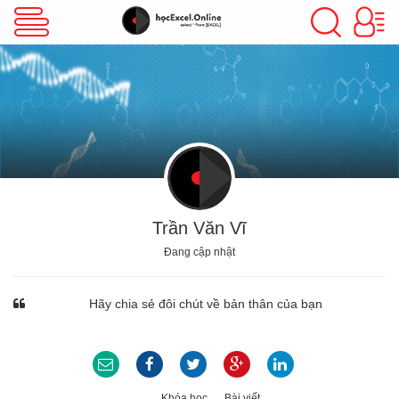
VBA Excel
Excel Cơ Bản
Excel Nâng Cao
Trần Văn Vĩ
Đang cập nhật
Excel Kế Toán
Hãy chia sẻ đôi chút về bản thân của bạn
Powerpoint
Khóa học
Bài viết