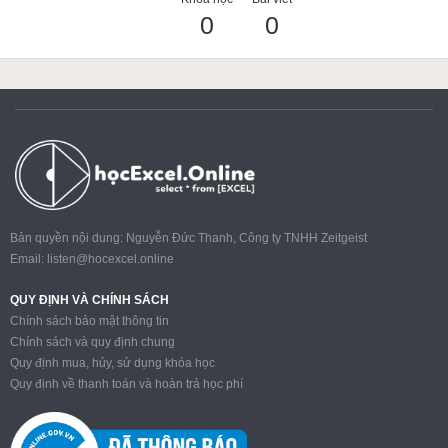
0
0
ACCA
Google Sheet
Word
Bản quyền nội dung: Nguyễn Đức Thanh, Công ty TNHH Zeitgeist
Email:
listen@hocexcel.online
MOS
QUY ĐỊNH VÀ CHÍNH SÁCH
Chính sách bảo mật thông tin
Chính sách và quy định chung
Quy định mua, hủy, sử dụng khóa học
Power BI
Quy định về thanh toán và hoàn trả học phí