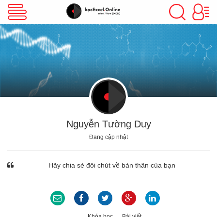
VBA Excel
Excel Cơ Bản
Excel Nâng Cao
Nguyễn Tường Duy
Đang cập nhật
Excel Kế Toán
Hãy chia sẻ đôi chút về bản thân của bạn
Powerpoint
Khóa học
Bài viết