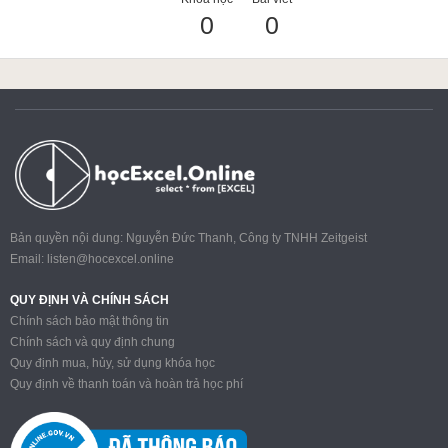
0
0
ACCA
Google Sheet
Word
Bản quyền nội dung: Nguyễn Đức Thanh, Công ty TNHH Zeitgeist
Email:
listen@hocexcel.online
MOS
QUY ĐỊNH VÀ CHÍNH SÁCH
Chính sách bảo mật thông tin
Chính sách và quy định chung
Quy định mua, hủy, sử dụng khóa học
Power BI
Quy định về thanh toán và hoàn trả học phí