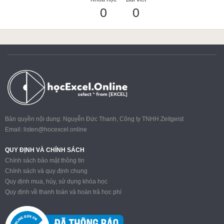
0
0
ACCA
Google Sheet
Word
Bản quyền nội dung: Nguyễn Đức Thanh, Công ty TNHH Zeitgeist
Email:
listen@hocexcel.online
MOS
QUY ĐỊNH VÀ CHÍNH SÁCH
Chính sách bảo mật thông tin
Chính sách và quy định chung
Quy định mua, hủy, sử dụng khóa học
Power BI
Quy định về thanh toán và hoàn trả học phí