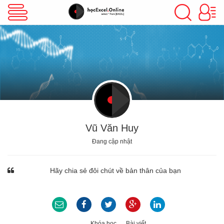
VBA Excel
Excel Cơ Bản
Excel Nâng Cao
Vũ Văn Huy
Đang cập nhật
Excel Kế Toán
Hãy chia sẻ đôi chút về bản thân của bạn
Powerpoint
Khóa học
Bài viết