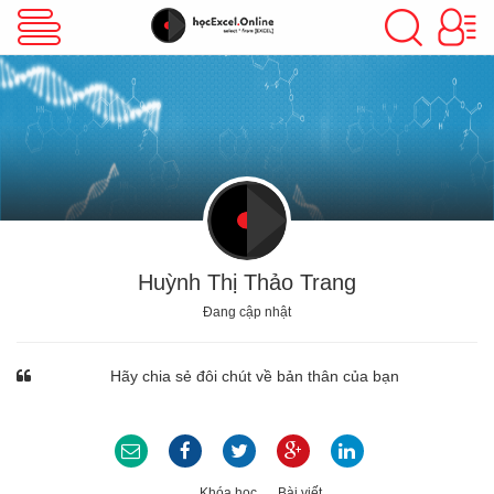
VBA Excel
Excel Cơ Bản
Excel Nâng Cao
Huỳnh Thị Thảo Trang
Đang cập nhật
Excel Kế Toán
Hãy chia sẻ đôi chút về bản thân của bạn
Powerpoint
Khóa học
Bài viết