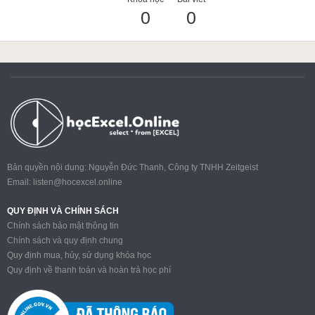
0
0
ACCA
Google Sheet
Word
Bản quyền nội dung: Nguyễn Đức Thanh, Công ty TNHH Zeitgeist
Email:
listen@hocexcel.online
MOS
QUY ĐỊNH VÀ CHÍNH SÁCH
Chính sách bảo mật thông tin
Chính sách và quy định chung
Quy định mua, hủy, sử dụng khóa học
Power BI
Quy định về thanh toán và hoàn trả học phí