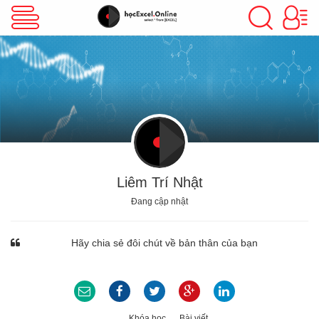
VBA Excel
Excel Cơ Bản
Excel Nâng Cao
Liêm Trí Nhật
Đang cập nhật
Excel Kế Toán
Hãy chia sẻ đôi chút về bản thân của bạn
Powerpoint
Khóa học
Bài viết