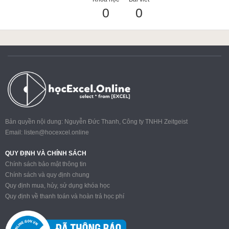
0
0
ACCA
Google Sheet
Word
Bản quyền nội dung: Nguyễn Đức Thanh, Công ty TNHH Zeitgeist
Email:
listen@hocexcel.online
MOS
QUY ĐỊNH VÀ CHÍNH SÁCH
Chính sách bảo mật thông tin
Chính sách và quy định chung
Quy định mua, hủy, sử dụng khóa học
Power BI
Quy định về thanh toán và hoàn trả học phí