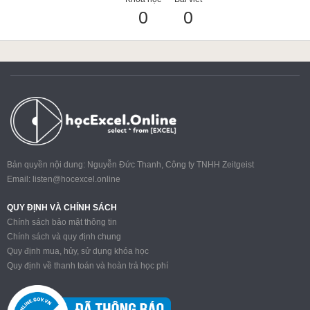
0
0
ACCA
Google Sheet
Word
Bản quyền nội dung: Nguyễn Đức Thanh, Công ty TNHH Zeitgeist
Email:
listen@hocexcel.online
MOS
QUY ĐỊNH VÀ CHÍNH SÁCH
Chính sách bảo mật thông tin
Chính sách và quy định chung
Quy định mua, hủy, sử dụng khóa học
Power BI
Quy định về thanh toán và hoàn trả học phí