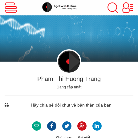
VBA Excel
Excel Cơ Bản
Excel Nâng Cao
Pham Thi Huong Trang
Đang cập nhật
Excel Kế Toán
Hãy chia sẻ đôi chút về bản thân của bạn
Powerpoint
Khóa học
Bài viết