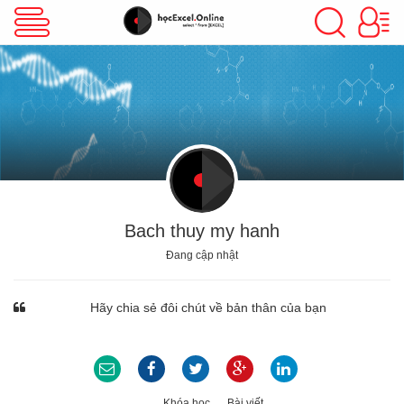
VBA Excel
Excel Cơ Bản
Excel Nâng Cao
Bach thuy my hanh
Đang cập nhật
Excel Kế Toán
Hãy chia sẻ đôi chút về bản thân của bạn
Powerpoint
Khóa học
Bài viết