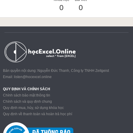
0
0
ACCA
Google Sheet
Word
Bản quyền nội dung: Nguyễn Đức Thanh, Công ty TNHH Zeitgeist
Email:
listen@hocexcel.online
MOS
QUY ĐỊNH VÀ CHÍNH SÁCH
Chính sách bảo mật thông tin
Chính sách và quy định chung
Quy định mua, hủy, sử dụng khóa học
Power BI
Quy định về thanh toán và hoàn trả học phí