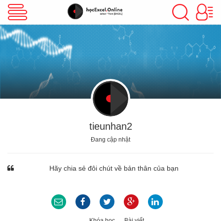
VBA Excel
Excel Cơ Bản
Excel Nâng Cao
tieunhan2
Đang cập nhật
Excel Kế Toán
Hãy chia sẻ đôi chút về bản thân của bạn
Powerpoint
Khóa học
Bài viết