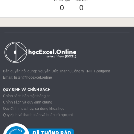
0
0
ACCA
Google Sheet
Word
Bản quyền nội dung: Nguyễn Đức Thanh, Công ty TNHH Zeitgeist
Email:
listen@hocexcel.online
MOS
QUY ĐỊNH VÀ CHÍNH SÁCH
Chính sách bảo mật thông tin
Chính sách và quy định chung
Quy định mua, hủy, sử dụng khóa học
Power BI
Quy định về thanh toán và hoàn trả học phí