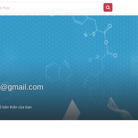
7@gmail.com
về bản thân của bạn